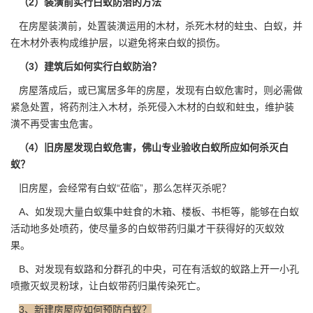
（2）装潢前实行白蚁防治的方法
在房屋装潢前，处置装潢运用的木材，杀死木材的蛀虫、白蚁，并
在木材外表构成维护层，以避免将来白蚁的损伤。
（3）建筑后如何实行白蚁防治？
房屋落成后，或已寓居多年的房屋，发现有白蚁危害时，则必需做
紧急处置，将药剂注入木材，杀死侵入木材的白蚁和蛀虫，维护装
潢不再受害虫危害。
（4）旧房屋发现白蚁危害，佛山专业验收白蚁所应如何杀灭白
蚁？
旧房屋，会经常有白蚁“莅临”，那么怎样灭杀呢？
A、如发现大量白蚁集中蛀食的木箱、楼板、书柜等，能够在白蚁
活动地多处喷药，使尽量多的白蚁带药归巢才干获得好的
灭蚁效
果
。
B、对发现有蚁路和分群孔的中央，可在有活蚁的蚁路上开一小孔
喷撒灭蚁灵粉球，让白蚁带药归巢传染死亡。
3、新建房屋应如何预防白蚁？