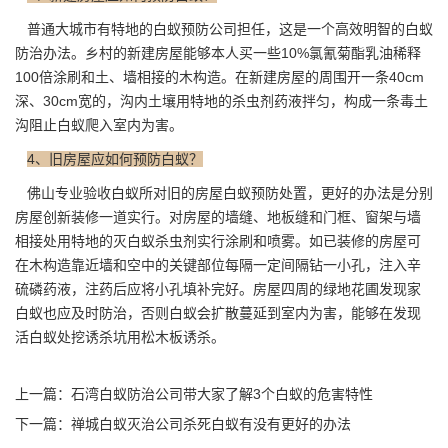
普通大城市有特地的白蚁预防公司担任，这是一个高效明智的白蚁
防治办法。乡村的新建房屋能够本人买一些10%氯氰菊酯乳油稀释
100倍涂刷和土、墙相接的木构造。在新建房屋的周围开一条40cm
深、30cm宽的，沟内土壤用特地的杀虫剂药液拌匀，构成一条毒土
沟阻止白蚁爬入室内为害。
4、旧房屋应如何预防白蚁？
佛山专业验收白蚁所对旧的房屋白蚁预防处置，更好的办法是分别
房屋创新装修一道实行。对房屋的墙缝、地板缝和门框、窗架与墙
相接处用特地的灭白蚁杀虫剂实行涂刷和喷雾。如已装修的房屋可
在木构造靠近墙和空中的关键部位每隔一定间隔钻一小孔，注入辛
硫磷药液，注药后应将小孔填补完好。房屋四周的绿地花圃发现家
白蚁也应
及时防治
，否则白蚁会扩散蔓延到室内为害，能够在发现
活白蚁处挖诱杀坑用松木板诱杀。
上一篇：
石湾白蚁防治公司带大家了解3个白蚁的危害特性
下一篇：
禅城白蚁灭治公司杀死白蚁有没有更好的办法