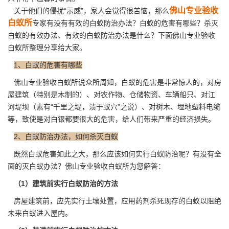
佛山专业验收
关于他们的侵扰“示威”，家人会觉得很苦恼，那么
白蚁所
专家有没有有效的白蚁防治办法？白蚁的危害有哪些？杀灭
白蚁的有效办法、有效的白蚁防治办法是什么？下面佛山专业验收
白蚁所整理分享给大家。
1、白蚁的危害有哪些
佛山专业验收白蚁所说众所周知，白蚁的危害是非常惊人的，对房
屋建筑（特别是木制的）、对农作物、仓储物资、车辆船只、对江
河堤坝（素有“千里之堤，溃于蚁穴”之说）、对树木、埋地塑料电缆
等，致使是对白银都要很大的
危害
，给人们带来严重的经济损失。
2、白蚁防治办法，如何杀灭白蚁
既然白蚁危害如此之大，那么应该如何实行
白蚁防治
呢？有没有全
面的灭白蚁办法？佛山专业验收白蚁所为您解答：
（1）建筑前实行白蚁防治的方法
房屋建筑前，应先实行土壤处置，应用药剂杀死现存的白蚁以阻绝
未来白蚁进入屋内。